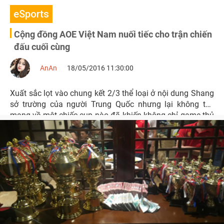
eSports
Cộng đồng AOE Việt Nam nuối tiếc cho trận chiến
đấu cuối cùng
AnAn
18/05/2016 11:30:00
Xuất sắc lọt vào chung kết 2/3 thể loại ở nội dung Shang
sở trường của người Trung Quốc nhưng lại không thể
mang về một chiếc cup nào đã khiến không chỉ game thủ
mà cả khán giả Việt Nam cũng cảm thấy nuối tiếc.