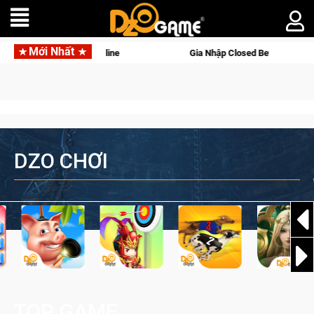
Mới Nhất
eta Norse Saga: Cửu Giới Thức Tỉnh, Săn DJI Osmo Pocket 3 Ngay Hôm Nay
DZO CHƠI
TOP GAME