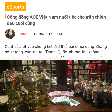
eSports
Cộng đồng AOE Việt Nam nuối tiếc cho trận chiến
đấu cuối cùng
AnAn
18/05/2016 11:30:00
Xuất sắc lọt vào chung kết 2/3 thể loại ở nội dung Shang
sở trường của người Trung Quốc nhưng lại không thể
mang về một chiếc cup nào đã khiến không chỉ game thủ
mà cả khán giả Việt Nam cũng cảm thấy nuối tiếc.