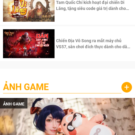
Tam Quốc Chí kích hoạt đại chiến Di
Lăng, tặng siêu code giá trị dành cho
100 độc giả đầu tiên.
Chiến Địa Vô Song ra mắt máy chủ
VS57, sân chơi đích thực dành cho dân
cày
ẢNH GAME
+
ẢNH GAME