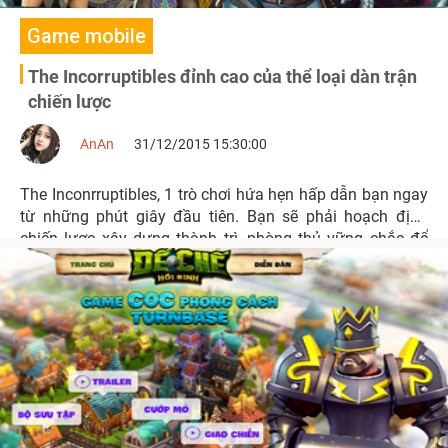
Game mobile
The Incorruptibles đỉnh cao của thể loại dàn trận
chiến lược
AnAn
31/12/2015 15:30:00
The Inconrruptibles, 1 trò chơi hứa hẹn hấp dẫn bạn ngay
từ những phút giây đầu tiên. Bạn sẽ phải hoạch định
chiến lược xây dựng thành trì, phòng thủ vững chắc để
bảo vệ vương quốc khỏi sự xâm lược của kẻ thù