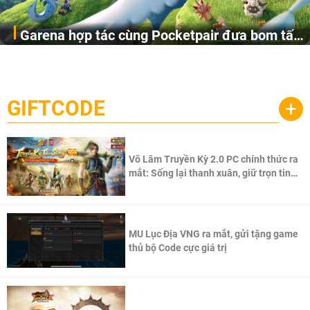
Garena hợp tác cùng Pocketpair đưa bom tấn
Garena Singapore hôm nay đã công bố Palworld Online,
săn thú sinh tồn lên di động với tên gọi
một cuộc phiêu lưu sinh tồn nhiều người chơi mới hiện
Palworld Online
đang được phát triển dựa trên IP Palworld nổi tiếng toàn
cầu, theo giấy phép chính thức từ công ty game Nhật Bản
GIFTCODE
+
Pocketpair, Inc.
Võ Lâm Truyền Kỳ 2.0 PC chính thức ra
mắt: Sống lại thanh xuân, giữ trọn tinh
thần Võ Lâm
MU Lục Địa VNG ra mắt, gửi tặng game
thủ bộ Code cực giá trị