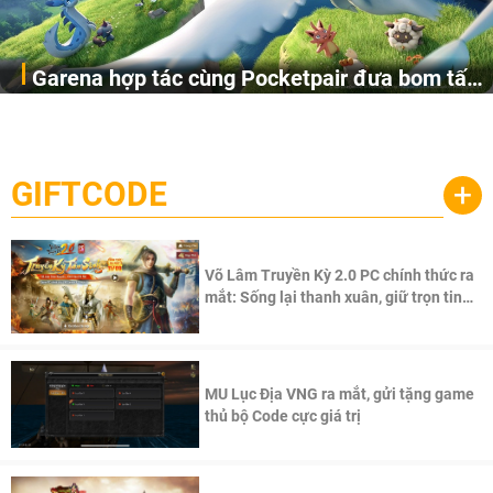
Garena hợp tác cùng Pocketpair đưa bom tấn
Garena Singapore hôm nay đã công bố Palworld Online,
săn thú sinh tồn lên di động với tên gọi
một cuộc phiêu lưu sinh tồn nhiều người chơi mới hiện
Palworld Online
đang được phát triển dựa trên IP Palworld nổi tiếng toàn
cầu, theo giấy phép chính thức từ công ty game Nhật Bản
GIFTCODE
+
Pocketpair, Inc.
Võ Lâm Truyền Kỳ 2.0 PC chính thức ra
mắt: Sống lại thanh xuân, giữ trọn tinh
thần Võ Lâm
MU Lục Địa VNG ra mắt, gửi tặng game
thủ bộ Code cực giá trị