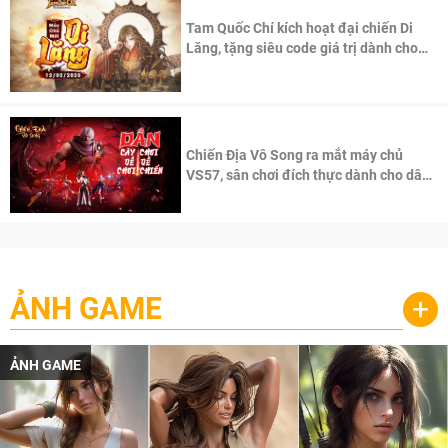
Tam Quốc Chí kích hoạt đại chiến Di
Lăng, tặng siêu code giá trị dành cho
100 độc giả đầu tiên.
Chiến Địa Vô Song ra mắt máy chủ
VS57, sân chơi đích thực dành cho dân
cày
ẢNH GAME
+
ẢNH GAME