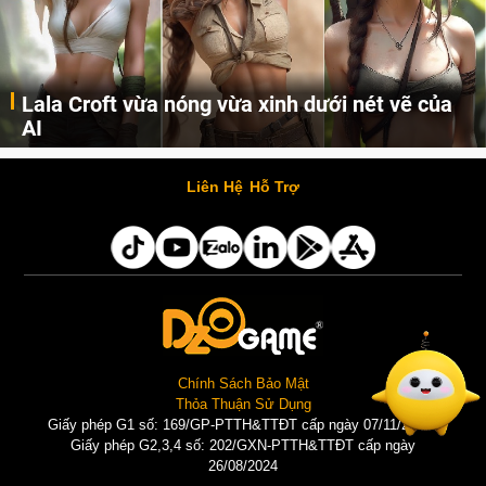
Lala Croft vừa nóng vừa xinh dưới nét vẽ của
AI
Cùng đến với những hình ảnh Lala Croft của Tomb Raider dưới nét vẽ của AI. Một cô nàng xinh đẹp, nóng bỏng nhưng cũng rắn rỏi và mạnh mẽ.
Liên Hệ
Hỗ Trợ
Chính Sách Bảo Mật
Thỏa Thuận Sử Dụng
Giấy phép G1 số: 169/GP-PTTH&TTĐT cấp ngày 07/11/2025 |
Giấy phép G2,3,4 số: 202/GXN-PTTH&TTĐT cấp ngày
26/08/2024