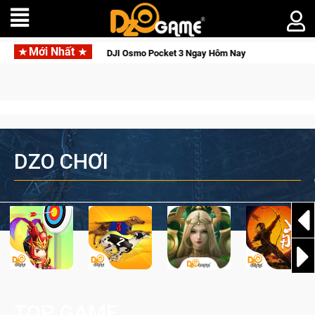
Mới Nhất
JI Osmo Pocket 3 Ngay Hôm Nay
Lineage W – Quyền lực và tài
DZO CHƠI
TOP GAME