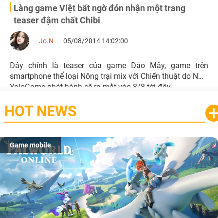
Làng game Việt bất ngờ đón nhận một trang
teaser đậm chất Chibi
Jo.N
05/08/2014 14:02:00
Đây chính là teaser của game Đảo Mây, game trên
smartphone thể loại Nông trại mix với Chiến thuật do NHP
YoloGame phát hành sẽ ra mắt vào 8/8 tới đây.
HOT NEWS
Game mobile