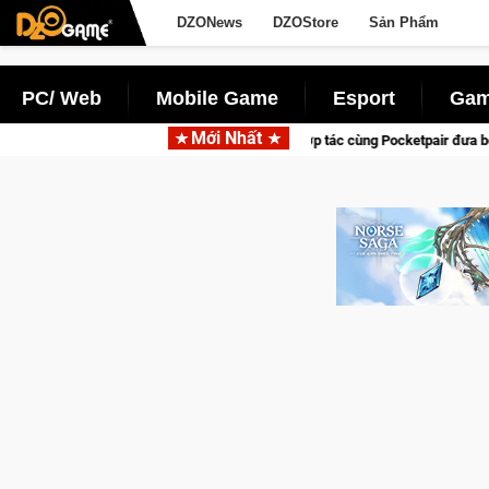
DZONews
DZOStore
Sản Phẩm
PC/ Web
Mobile Game
Esport
Gam
Mới Nhất
Garena hợp tác cùng Pocketpair đưa bom tấn săn thú sinh tồn lên di độ