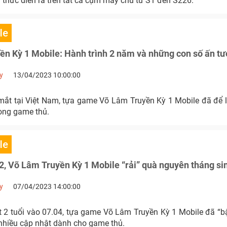
 thức diễn ra trên tất cả cụm máy chủ từ S1 đến S226.
le
n Kỳ 1 Mobile: Hành trình 2 năm và những con số ấn t
y
13/04/2023 10:00:00
mắt tại Việt Nam, tựa game Võ Lâm Truyền Kỳ 1 Mobile đã để l
lòng game thủ.
le
 2, Võ Lâm Truyền Kỳ 1 Mobile “rải” quà nguyên tháng si
y
07/04/2023 14:00:00
 2 tuổi vào 07.04, tựa game Võ Lâm Truyền Kỳ 1 Mobile đã “bậ
nhiều cập nhật dành cho game thủ.