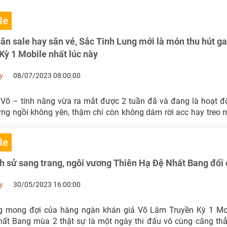
le
ăn sale hay săn vé, Sắc Tinh Lung mới là món thu hút g
ỳ 1 Mobile nhất lúc này
y
08/07/2023 08:00:00
Võ – tính năng vừa ra mắt được 2 tuần đã và đang là hoạt 
g ngồi không yên, thậm chí còn không dám rời acc hay treo
le
 sử sang trang, ngôi vương Thiên Hạ Đệ Nhất Bang đổi
y
30/05/2023 16:00:00
g mong đợi của hàng ngàn khán giả Võ Lâm Truyền Kỳ 1 Mob
ất Bang mùa 2 thật sự là một ngày thi đấu vô cùng căng t