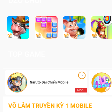
DZO CHƠI
TOP GAME
5
Naruto Đại Chiến Mobile
I
MOBI
VÕ LÂM TRUYỀN KỲ 1 MOBILE