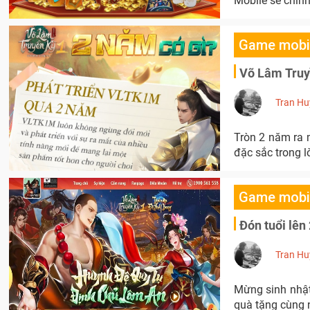
Mobile sẽ chính
Game mobi
Võ Lâm Truyề
Tran Hu
Tròn 2 năm ra 
đặc sắc trong 
Game mobi
Đón tuổi lên
Tran Hu
Mừng sinh nhật
quà tặng cùng 