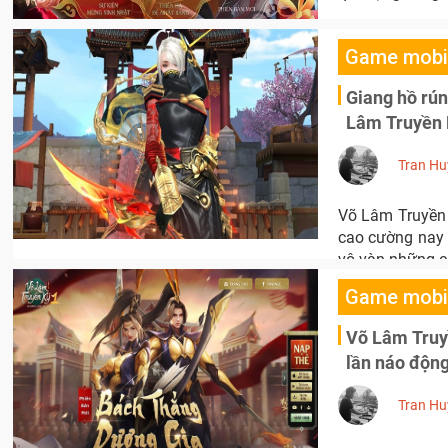
Game mobi
Giang hồ rún
Lâm Truyền 
Tran Hu
Võ Lâm Truyền 
cao cường nay c
vô vàn những c
Game mobi
Võ Lâm Truy
lần náo độn
Tran Hu