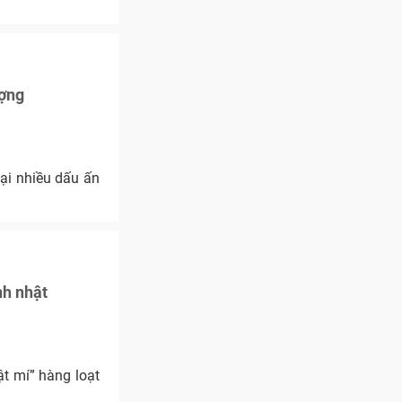
ượng
ại nhiều dấu ấn
nh nhật
t mí” hàng loạt