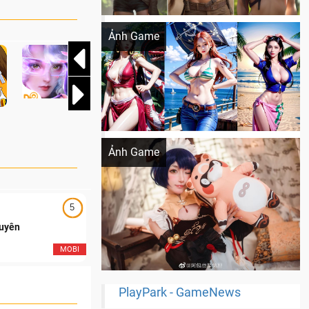
Khi AI Cosplay gái đẹp One Piece
Ảnh Game
Cosplay Xiangling siêu cute
Ảnh Game
5
5
Duyên
Ngạo Thiên Mobile
MOBI
MOB
PlayPark - GameNews