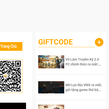
GIFTCODE
+
Võ Lâm Truyền Kỳ 2.0
PC chính thức ra mắt:
Sống lại thanh xuân, giữ
trọn tinh thần Võ Lâm
MU Lục Địa VNG ra mắt,
gửi tặng game thủ bộ
Code cực giá trị