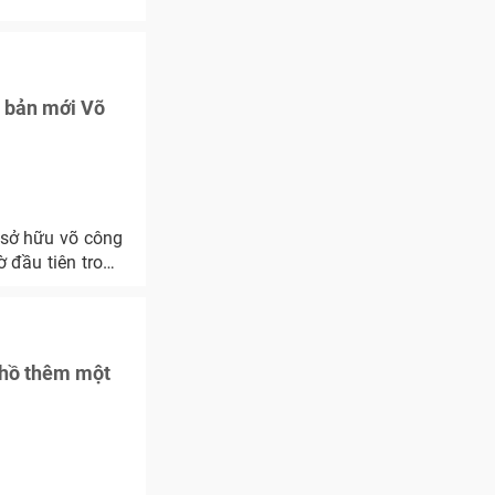
n bản mới Võ
 sở hữu võ công
ờ đầu tiên trong
 hồ thêm một