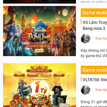
khoái và mãn nh
Game mobi
Võ Lâm Truyề
Bang mùa 2
Tran Hu
Đây không chỉ 
kỳ game thủ Võ
Game mobi
VLTK1M: Đếm
Tran Hu
Đúng 21 giờ đê