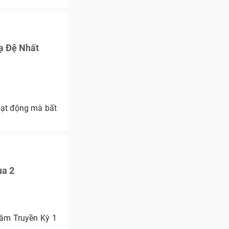
ạ Đệ Nhất
oạt động mà bất
ùa 2
Lâm Truyền Kỳ 1