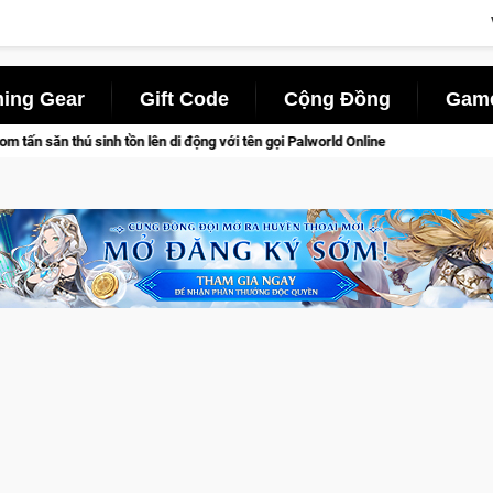
ing Gear
Gift Code
Cộng Đồng
Game
ng với tên gọi Palworld Online
Gia Nhập Closed Beta Norse S