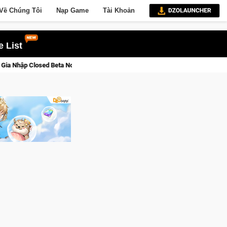
Về Chúng Tôi
Nạp Game
Tài Khoản
 List
aga: Cửu Giới Thức Tỉnh, Săn DJI Osmo Pocket 3 Ngay Hôm Nay