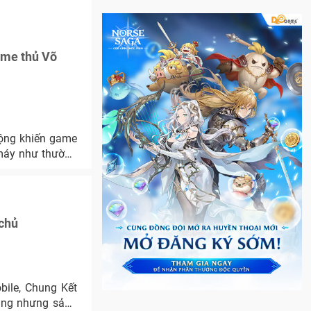
ame thủ Võ
động khiến game
 máy như thường
 chủ
ile, Chung Kết
hẳng nhưng sảng