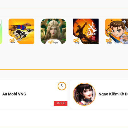
5
Au Mobi VNG
Ngạo Kiếm Kỳ 
MOBI