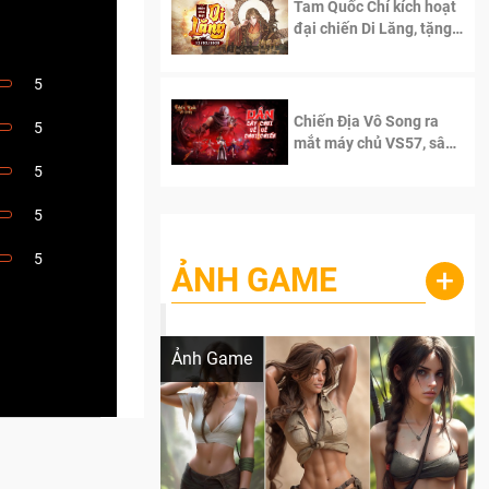
Tam Quốc Chí kích hoạt
đại chiến Di Lăng, tặng
siêu code giá trị dành
cho 100 độc giả đầu
5
tiên.
Chiến Địa Vô Song ra
5
mắt máy chủ VS57, sân
chơi đích thực dành cho
5
dân cày
5
5
ẢNH GAME
+
Lala Croft vừa nóng vừa xinh dưới nét vẽ
của AI
Ảnh Game