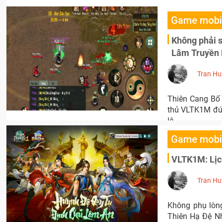
Game mobi
Không phải s
Lâm Truyền K
Tran Hu
Thiên Cang Bố 
thủ VLTK1M đứn
lệ.
Game mobi
VLTK1M: Lịch
Tran Hu
Không phụ lòn
Thiên Hạ Đệ Nh