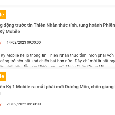
le
g động trước tin Thiên Nhẫn thức tỉnh, tung hoành Phiê
Kỳ Mobile
y
14/02/2023 09:30:00
Kỳ Mobile hé lộ thông tin Thiên Nhẫn thức tỉnh, môn phái vốn
àng trở nên bất khả chiến bại hơn nữa. Đây chỉ mới là bất ng
ập nhật hấp dẫn của Phiên bản mới Thiên Chấn Giang Hồ.
le
ền Kỳ 1 Mobile ra mắt phái mới Dương Môn, chốn giang
g
y
21/09/2022 09:30:00