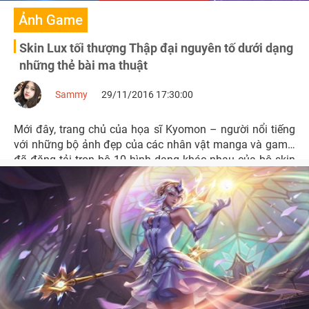
Ảnh Game
Skin Lux tối thượng Thập đại nguyên tố dưới dạng
những thẻ bài ma thuật
Sammy
29/11/2016 17:30:00
Mới đây, trang chủ của họa sĩ Kyomon – người nổi tiếng
với những bộ ảnh đẹp của các nhân vật manga và game,
đã đăng tải trọn bộ 10 hình dạng khác nhau của bộ skin
tối thượng Lux Thập Đại Nguyên Tố dưới hình dạng
những thẻ bài ma thuật