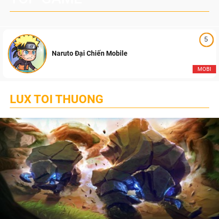
5
Naruto Đại Chiến Mobile
MOBI
LUX TOI THUONG