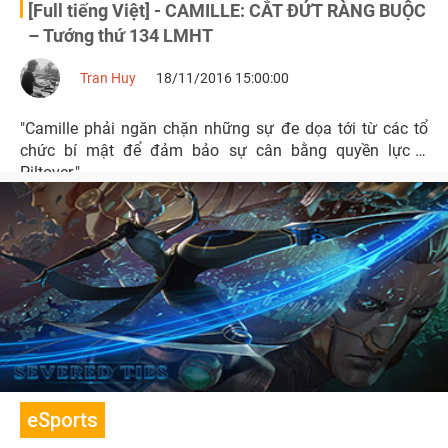
[Full tiếng Việt] - CAMILLE: CẮT ĐỨT RÀNG BUỘC
– Tướng thứ 134 LMHT
Tran Huy
18/11/2016 15:00:00
"Camille phải ngăn chặn những sự đe dọa tới từ các tổ
chức bí mật để đảm bảo sự cân bằng quyền lực ở
Piltover."
eSports