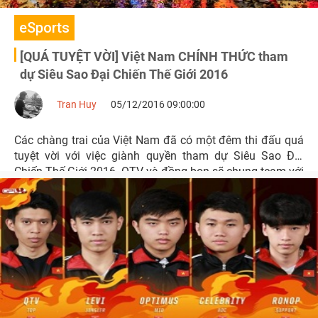
eSports
[QUÁ TUYỆT VỜI] Việt Nam CHÍNH THỨC tham
dự Siêu Sao Đại Chiến Thế Giới 2016
Tran Huy
05/12/2016 09:00:00
Các chàng trai của Việt Nam đã có một đêm thi đấu quá
tuyệt vời với việc giành quyền tham dự Siêu Sao Đại
Chiến Thế Giới 2016. QTV và đồng bọn sẽ chung team với
Faker, Smeb, Bjergsen...vào tuần sau.