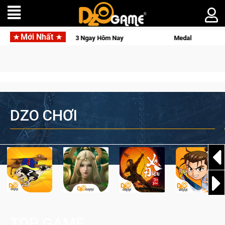
Mới Nhất
 Hunter: Game bắn súng PvP tọa độ đỉnh cao đưa bạn vào các chiến dịch lịch s
DZO CHƠI
TOP GAME