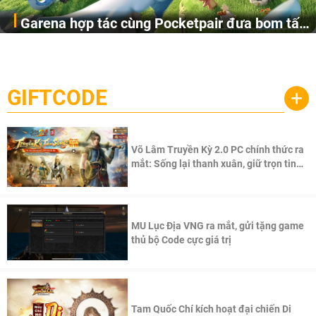
Garena hợp tác cùng Pocketpair đưa bom tấn
Garena Singapore hôm nay đã công bố Palworld Online,
săn thú sinh tồn lên di động với tên gọi
một cuộc phiêu lưu sinh tồn nhiều người chơi mới hiện
Palworld Online
đang được phát triển dựa trên IP Palworld nổi tiếng toàn
cầu, theo giấy phép chính thức từ công ty game Nhật Bản
GIFTCODE
+
Pocketpair, Inc.
Võ Lâm Truyền Kỳ 2.0 PC chính thức ra
mắt: Sống lại thanh xuân, giữ trọn tinh
thần Võ Lâm
MU Lục Địa VNG ra mắt, gửi tặng game
thủ bộ Code cực giá trị
Tam Quốc Chí kích hoạt đại chiến Di