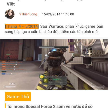
Việt
YThienLong
15/03/2014 11:40:00
[
Tháng 4 - 5/2014
]
Sau Warface, phân khúc game bắn
súng tiếp tục chuẩn bị chào đón thêm các tân binh mới.
Game Thủ
Tôi mong Special Force 2 sớm về nước để có