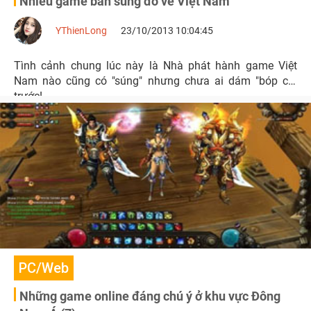
Nhiều game bắn súng đổ về Việt Nam
YThienLong
23/10/2013 10:04:45
Tình cảnh chung lúc này là Nhà phát hành game Việt
Nam nào cũng có "súng" nhưng chưa ai dám "bóp cò"
trước!
PC/Web
Những game online đáng chú ý ở khu vực Đông