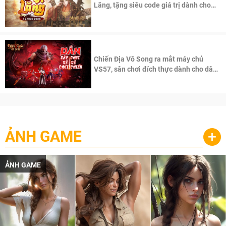
Lăng, tặng siêu code giá trị dành cho
100 độc giả đầu tiên.
Chiến Địa Vô Song ra mắt máy chủ
VS57, sân chơi đích thực dành cho dân
cày
ẢNH GAME
+
ẢNH GAME