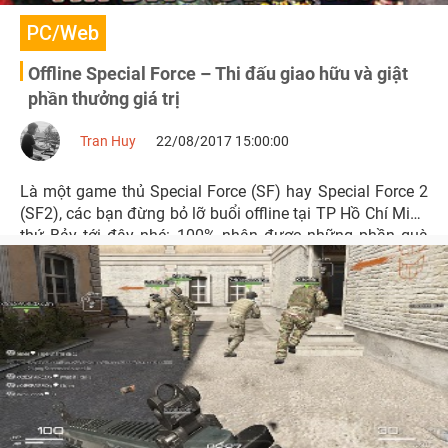
PC/Web
Offline Special Force – Thi đấu giao hữu và giật
phần thưởng giá trị
Tran Huy
22/08/2017 15:00:00
Là một game thủ Special Force (SF) hay Special Force 2
(SF2), các bạn đừng bỏ lỡ buổi offline tại TP Hồ Chí Minh
thứ Bảy tới đây nhé: 100% nhận được những phần quà
thú vị, cơ hội giành được những giải thưởng tiền mặt hấp
dẫn...