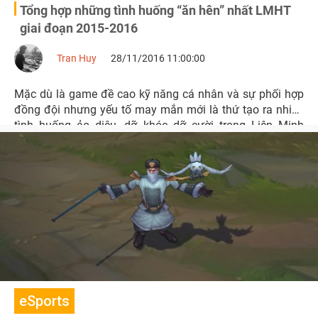
Tổng hợp những tình huống “ăn hên” nhất LMHT
giai đoạn 2015-2016
Tran Huy
28/11/2016 11:00:00
Mặc dù là game đề cao kỹ năng cá nhân và sự phối hợp
đồng đội nhưng yếu tố may mắn mới là thứ tạo ra nhiều
tình huống ảo diệu, dỡ khóc dỡ cười trong Liên Minh
Huyền Thoại.
eSports