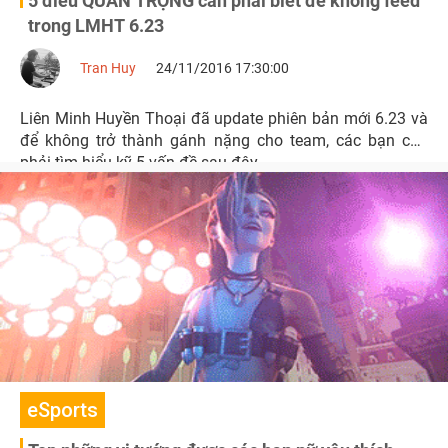
5 điều QUAN TRỌNG cần phải biết để không feed
trong LMHT 6.23
Tran Huy
24/11/2016 17:30:00
Liên Minh Huyền Thoại đã update phiên bản mới 6.23 và
để không trở thành gánh nặng cho team, các bạn cần
phải tìm hiểu kỹ 5 vấn đề sau đây.
eSports