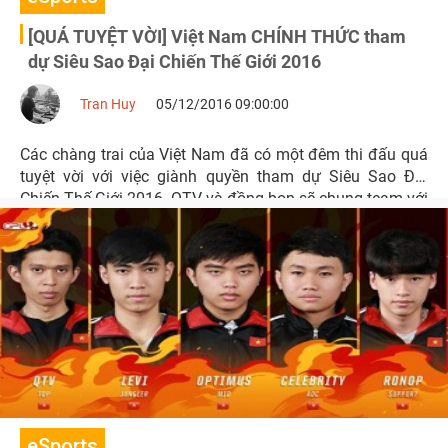
[QUÁ TUYỆT VỜI] Việt Nam CHÍNH THỨC tham
dự Siêu Sao Đại Chiến Thế Giới 2016
Tran Huy
05/12/2016 09:00:00
Các chàng trai của Việt Nam đã có một đêm thi đấu quá
tuyệt vời với việc giành quyền tham dự Siêu Sao Đại
Chiến Thế Giới 2016. QTV và đồng bọn sẽ chung team với
Faker, Smeb, Bjergsen...vào tuần sau.
eSports