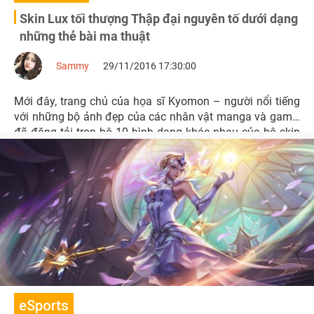
Skin Lux tối thượng Thập đại nguyên tố dưới dạng
những thẻ bài ma thuật
Sammy
29/11/2016 17:30:00
Mới đây, trang chủ của họa sĩ Kyomon – người nổi tiếng
với những bộ ảnh đẹp của các nhân vật manga và game,
đã đăng tải trọn bộ 10 hình dạng khác nhau của bộ skin
tối thượng Lux Thập Đại Nguyên Tố dưới hình dạng
những thẻ bài ma thuật
eSports