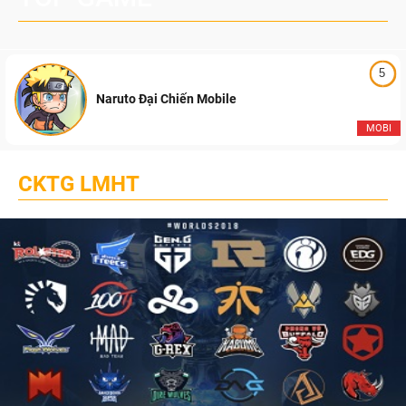
5
Naruto Đại Chiến Mobile
MOBI
CKTG LMHT