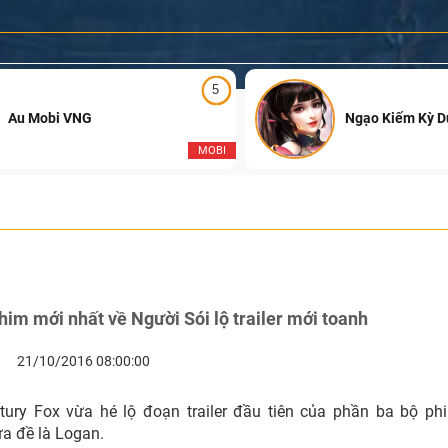
5
Au Mobi VNG
Ngạo Kiếm Kỳ 
MOBI
him mới nhất về Người Sói lộ trailer mới toanh
21/10/2016 08:00:00
ury Fox vừa hé lộ đoạn trailer đầu tiên của phần ba bộ ph
ựa đề là Logan.