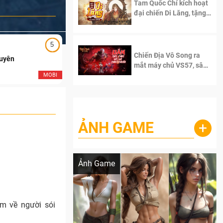
Tam Quốc Chí kích hoạt
đại chiến Di Lăng, tặng
siêu code giá trị dành
cho 100 độc giả đầu
tiên.
5
5
Chiến Địa Vô Song ra
Duyên
Ngạo Thiên Mobile
mắt máy chủ VS57, sân
chơi đích thực dành cho
MOBI
MOB
dân cày
ẢNH GAME
+
Lala Croft vừa nóng vừa xinh dưới nét vẽ
của AI
Ảnh Game
im về người sói