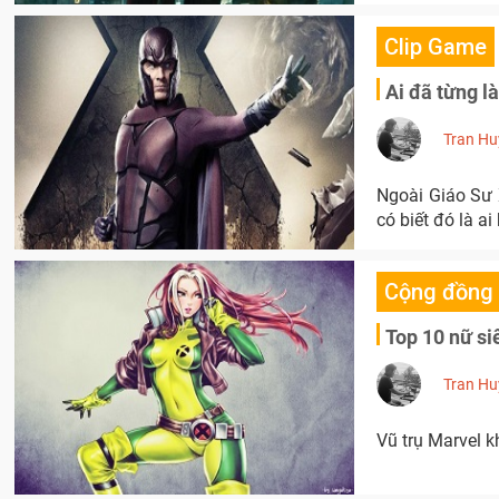
Clip Game
Ai đã từng 
Tran Hu
Ngoài Giáo Sư 
có biết đó là a
Cộng đồng
Top 10 nữ si
Tran Hu
Vũ trụ Marvel k