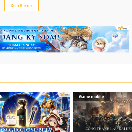
Xem thêm +
le
Game mobile