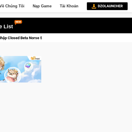
Về Chúng Tôi
Nạp Game
Tài Khoản
 List
iới Thức Tỉnh, Săn DJI Osmo Pocket 3 Ngay Hôm Nay
Lineage