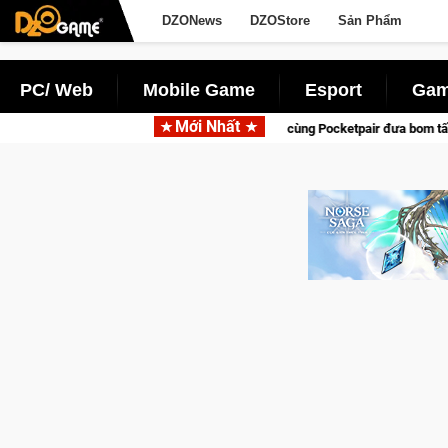
DZONews
DZOStore
Sản Phẩm
PC/ Web
Mobile Game
Esport
Gam
Mới Nhất
rena hợp tác cùng Pocketpair đưa bom tấn săn thú sinh tồn lên di động với tên