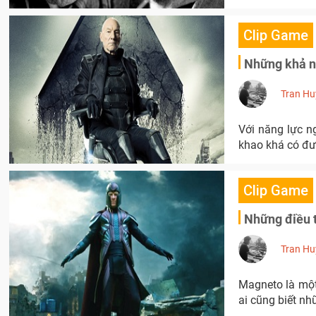
Clip Game
Những khả n
Tran Hu
Với năng lực n
khao khá có đư
Clip Game
Những điều 
Tran Hu
Magneto là một
ai cũng biết nh