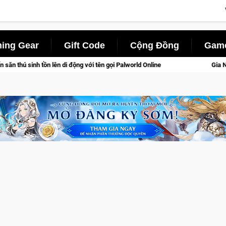
ing Gear
Gift Code
Cộng Đồng
Game
 gọi Palworld Online
Gia Nhập Closed Beta Norse Saga: Cửu G