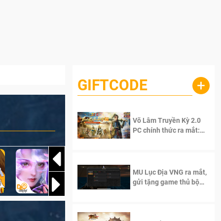
GIFTCODE
+
Võ Lâm Truyền Kỳ 2.0
PC chính thức ra mắt:
Sống lại thanh xuân, giữ
trọn tinh thần Võ Lâm
MU Lục Địa VNG ra mắt,
gửi tặng game thủ bộ
Code cực giá trị