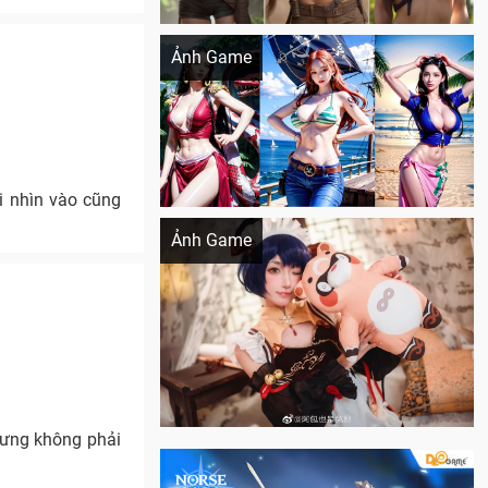
Khi AI Cosplay gái đẹp One Piece
Ảnh Game
i nhìn vào cũng
Cosplay Xiangling siêu cute
Ảnh Game
hưng không phải