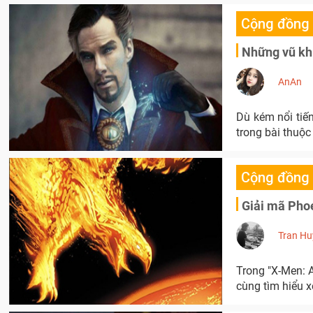
Cộng đồng
Những vũ khí
AnAn
Dù kém nổi tiế
trong bài thuộc
Cộng đồng
Giải mã Phoe
Tran Hu
Trong "X-Men: 
cùng tìm hiểu x