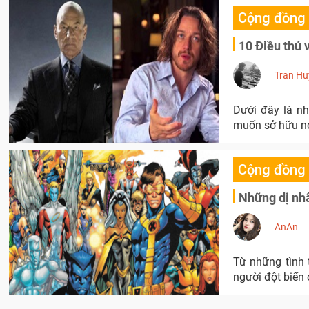
Cộng đồng
10 Điều thú 
Tran Hu
Dưới đây là nh
muốn sở hữu nó
Cộng đồng
Những dị nhâ
AnAn
Từ những tình 
người đột biến 