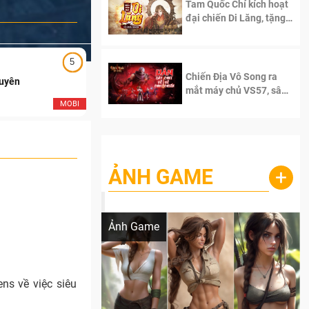
Tam Quốc Chí kích hoạt
đại chiến Di Lăng, tặng
siêu code giá trị dành
cho 100 độc giả đầu
tiên.
5
5
Chiến Địa Vô Song ra
Duyên
Ngạo Thiên Mobile
mắt máy chủ VS57, sân
chơi đích thực dành cho
MOBI
MOB
dân cày
ẢNH GAME
+
Lala Croft vừa nóng vừa xinh dưới nét vẽ
của AI
Ảnh Game
s về việc siêu