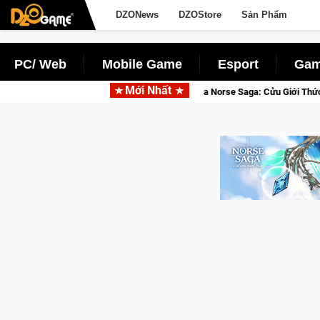
DZONews
DZOStore
Sản Phẩm
PC/ Web
Mobile Game
Esport
Gam
Mới Nhất
 Nhập Closed Beta Norse Saga: Cửu Giới Thức Tỉnh, Săn DJI Osmo Pocket 3 