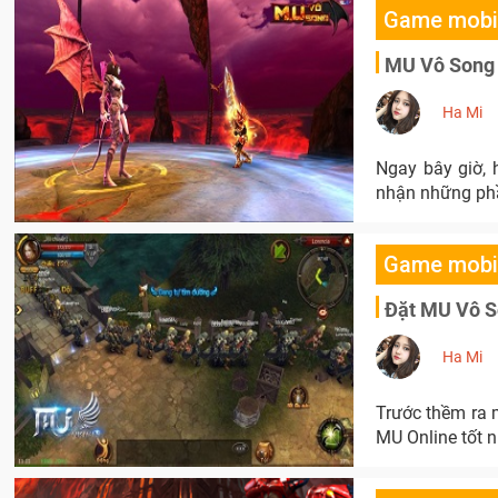
Game mobi
MU Vô Song c
Ha Mi
Ngay bây giờ, 
nhận những phần
Game mobi
Đặt MU Vô So
Ha Mi
Trước thềm ra 
MU Online tốt n