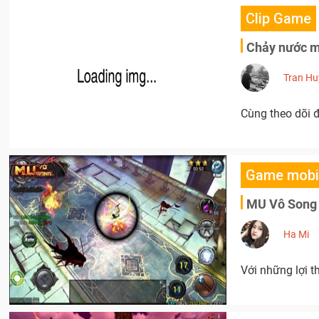
Clip Game
Chảy nước m
Tran Hu
Cùng theo dõi 
Game mobi
MU Vô Song 
Ha Mi
Với những lợi 