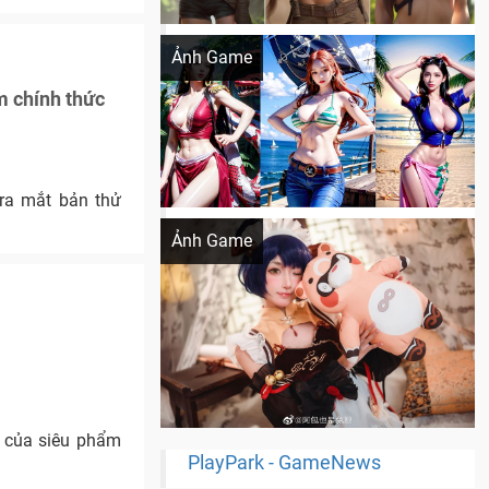
Khi AI Cosplay gái đẹp One Piece
Ảnh Game
m chính thức
ra mắt bản thử
Cosplay Xiangling siêu cute
Ảnh Game
a của siêu phẩm
PlayPark - GameNews