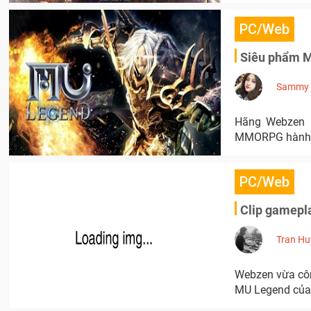
PC/Web
Siêu phẩm M
Sammy
Hãng Webzen h
MMORPG hành đ
PC/Web
Clip gamepla
Tran Hu
Webzen vừa côn
MU Legend của