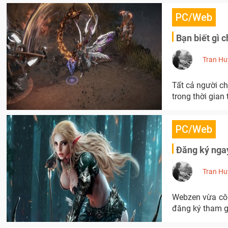
PC/Web
Bạn biết gì 
Tran Hu
Tất cả người ch
trong thời gian t
PC/Web
Đăng ký nga
Tran Hu
Webzen vừa côn
đăng ký tham g