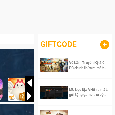
GIFTCODE
+
Võ Lâm Truyền Kỳ 2.0
PC chính thức ra mắt:
Sống lại thanh xuân, giữ
trọn tinh thần Võ Lâm
MU Lục Địa VNG ra mắt,
gửi tặng game thủ bộ
Code cực giá trị