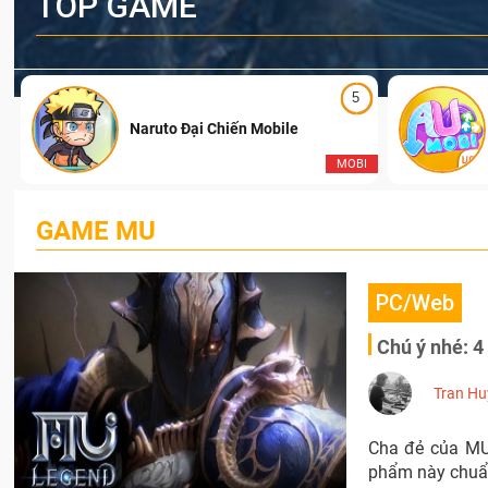
TOP GAME
5
Naruto Đại Chiến Mobile
I
MOBI
GAME MU
PC/Web
Chú ý nhé: 
Tran Hu
Cha đẻ của MU
phẩm này chuẩn