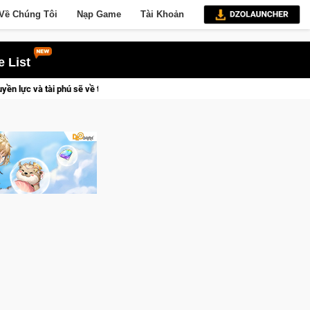
Về Chúng Tôi
Nạp Game
Tài Khoản
 List
đoạt được Vương Quyền thành Kent sắp tới!
Medal Hunter: Game