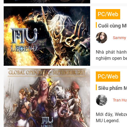
PC/Web
Cuối cùng M
Sammy
Nhà phát hành
nghiệm open be
PC/Web
Siêu phẩm MU
Tran Hu
Mới đây, Webze
MU Legend.