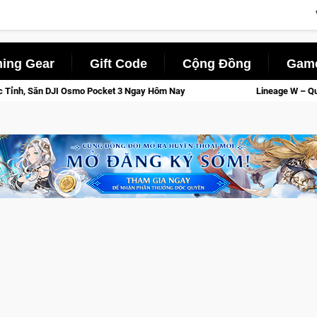
ing Gear
Gift Code
Cộng Đồng
Game
Ngay Hôm Nay
Lineage W – Quyền lực và tài phú sẽ về tay kẻ 