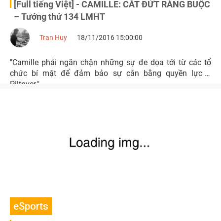
[Full tiếng Việt] - CAMILLE: CẮT ĐỨT RÀNG BUỘC
– Tướng thứ 134 LMHT
Tran Huy
18/11/2016 15:00:00
"Camille phải ngăn chặn những sự đe dọa tới từ các tổ
chức bí mật để đảm bảo sự cân bằng quyền lực ở
Piltover."
eSports