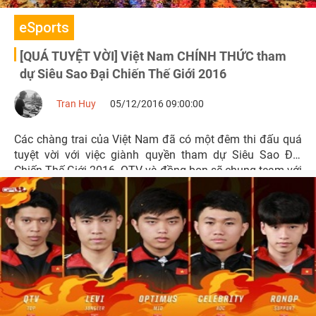
eSports
[QUÁ TUYỆT VỜI] Việt Nam CHÍNH THỨC tham
dự Siêu Sao Đại Chiến Thế Giới 2016
Tran Huy
05/12/2016 09:00:00
Các chàng trai của Việt Nam đã có một đêm thi đấu quá
tuyệt vời với việc giành quyền tham dự Siêu Sao Đại
Chiến Thế Giới 2016. QTV và đồng bọn sẽ chung team với
Faker, Smeb, Bjergsen...vào tuần sau.