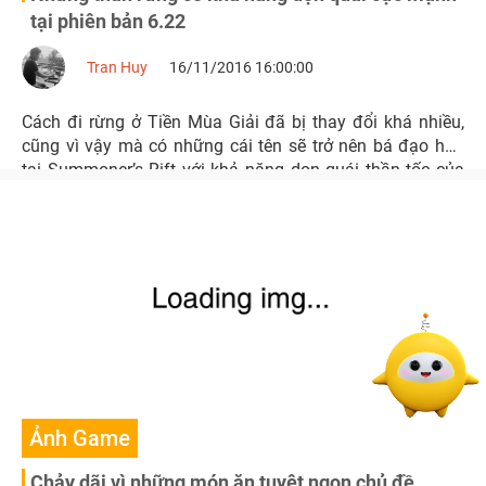
tại phiên bản 6.22
Tran Huy
16/11/2016 16:00:00
Cách đi rừng ở Tiền Mùa Giải đã bị thay đổi khá nhiều,
cũng vì vậy mà có những cái tên sẽ trở nên bá đạo hơn
tại Summoner’s Rift với khả năng dọn quái thần tốc của
mình.
Ảnh Game
Chảy dãi vì những món ăn tuyệt ngon chủ đề