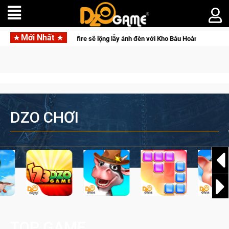
Mới Nhất
 lẫy ánh đèn với Kho Báu Hoàng Gia Sapphire Neon Punk
DZO CHƠI
TOP GAME