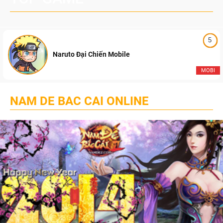
5
Naruto Đại Chiến Mobile
MOBI
NAM DE BAC CAI ONLINE