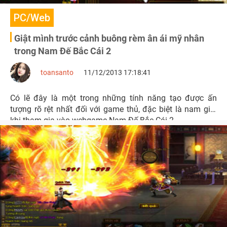
PC/Web
Giật mình trước cảnh buông rèm ân ái mỹ nhân
trong Nam Đế Bắc Cái 2
toansanto
11/12/2013 17:18:41
Có lẽ đây là một trong những tính năng tạo được ấn
tượng rõ rệt nhất đối với game thủ, đặc biệt là nam giới
khi tham gia vào webgame Nam Đế Bắc Cái 2.