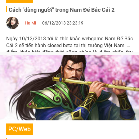
Cách "dùng người" trong Nam Đế Bắc Cái 2
Ha Mi
06/12/2013 23:23:19
Ngày 10/12/2013 tới là thời khắc webgame Nam Đế Bắc
Cái 2 sẽ tiến hành closed beta tại thị trường Việt Nam. Và
điểm khác biệt đồng thời cũng chính là điếm nhấn thu
hút người chơi nhất của tựa game này chính là cách
“dùng người” - tức các trợ thủ Hiệp khách.
PC/Web