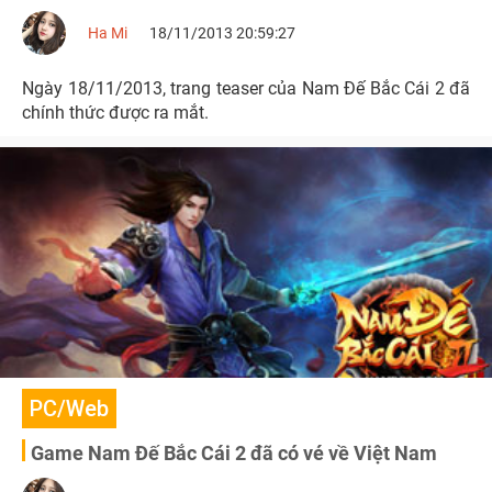
Ha Mi
18/11/2013 20:59:27
Ngày 18/11/2013, trang teaser của Nam Đế Bắc Cái 2 đã
chính thức được ra mắt.
PC/Web
Game Nam Đế Bắc Cái 2 đã có vé về Việt Nam