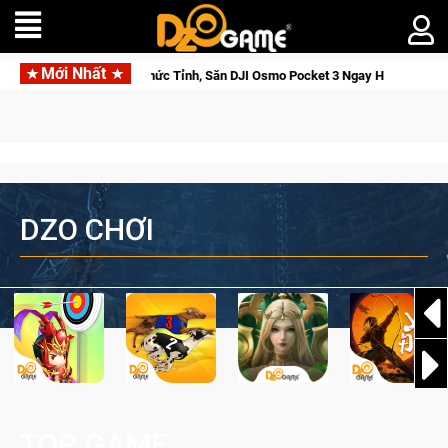
Mới Nhất
Thức Tỉnh, Săn DJI Osmo Pocket 3 Ngay Hôm Nay
Medal Hunter
DZO CHƠI
TOP GAME