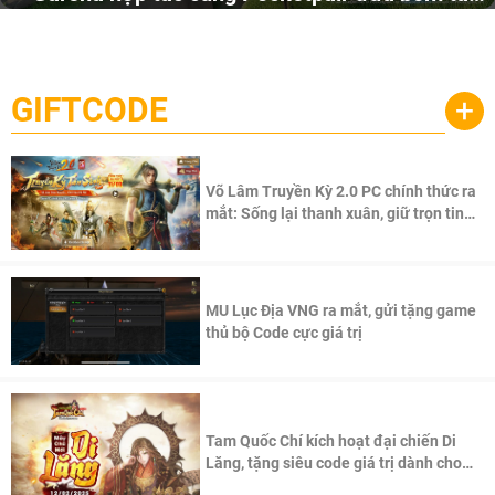
Garena Singapore hôm nay đã công bố Palworld Online,
săn thú sinh tồn lên di động với tên gọi
một cuộc phiêu lưu sinh tồn nhiều người chơi mới hiện
Palworld Online
đang được phát triển dựa trên IP Palworld nổi tiếng toàn
cầu, theo giấy phép chính thức từ công ty game Nhật Bản
GIFTCODE
+
Pocketpair, Inc.
Võ Lâm Truyền Kỳ 2.0 PC chính thức ra
mắt: Sống lại thanh xuân, giữ trọn tinh
thần Võ Lâm
MU Lục Địa VNG ra mắt, gửi tặng game
thủ bộ Code cực giá trị
Tam Quốc Chí kích hoạt đại chiến Di
Lăng, tặng siêu code giá trị dành cho
100 độc giả đầu tiên.