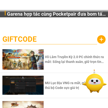
Garena hợp tác cùng Pocketpair đưa bom tấn
Garena Singapore hôm nay đã công bố Palworld Online,
săn thú sinh tồn lên di động với tên gọi
một cuộc phiêu lưu sinh tồn nhiều người chơi mới hiện
Palworld Online
đang được phát triển dựa trên IP Palworld nổi tiếng toàn
cầu, theo giấy phép chính thức từ công ty game Nhật Bản
GIFTCODE
+
Pocketpair, Inc.
Võ Lâm Truyền Kỳ 2.0 PC chính thức ra
mắt: Sống lại thanh xuân, giữ trọn tinh
thần Võ Lâm
MU Lục Địa VNG ra mắt, gửi tặng game
thủ bộ Code cực giá trị