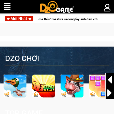
Mới Nhất
 sẽ lộng lẫy ánh đèn với Kho Báu Hoàng Gia Sapphire Neon Punk
DZO CHƠI
TOP GAME