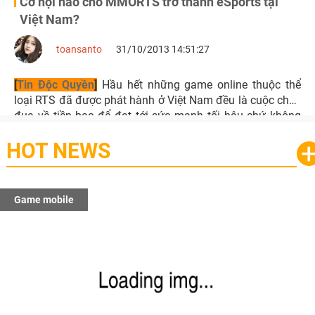
Cơ hội nào cho MMORTS trở thành eSports tại
Việt Nam?
toansanto
31/10/2013 14:51:27
[
Tin Độc Quyền
]
Hầu hết những game online thuộc thể
loại RTS đã được phát hành ở Việt Nam đều là cuộc chạy
đua về tiền bạc để đạt tới sức mạnh tối hậu chứ không
phải ở kỹ năng.
HOT NEWS
Game mobile