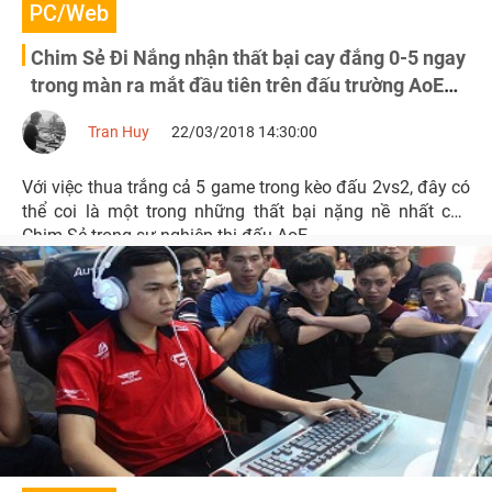
PC/Web
Chim Sẻ Đi Nắng nhận thất bại cay đắng 0-5 ngay
trong màn ra mắt đầu tiên trên đấu trường AoE
DE
Tran Huy
22/03/2018 14:30:00
Với việc thua trắng cả 5 game trong kèo đấu 2vs2, đây có
thể coi là một trong những thất bại nặng nề nhất của
Chim Sẻ trong sự nghiệp thi đấu AoE.