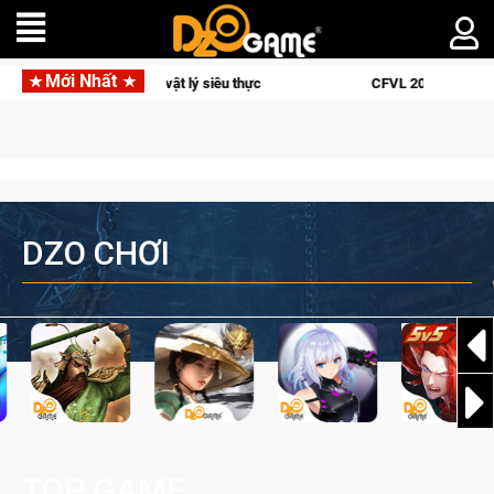
Mới Nhất
CFVL 2026 Mùa 2 khép lại với hành trình đầy cảm xúc, Team F
DZO CHƠI
TOP GAME