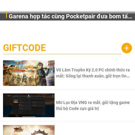
Garena hợp tác cùng Pocketpair đưa bom tấn
Garena Singapore hôm nay đã công bố Palworld Online,
săn thú sinh tồn lên di động với tên gọi
một cuộc phiêu lưu sinh tồn nhiều người chơi mới hiện
Palworld Online
đang được phát triển dựa trên IP Palworld nổi tiếng toàn
cầu, theo giấy phép chính thức từ công ty game Nhật Bản
GIFTCODE
+
Pocketpair, Inc.
Võ Lâm Truyền Kỳ 2.0 PC chính thức ra
mắt: Sống lại thanh xuân, giữ trọn tinh
thần Võ Lâm
MU Lục Địa VNG ra mắt, gửi tặng game
thủ bộ Code cực giá trị