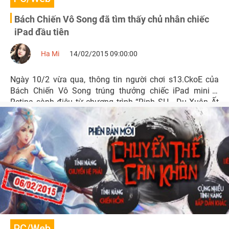
Bách Chiến Vô Song đã tìm thấy chủ nhân chiếc
iPad đầu tiên
Ha Mi
14/02/2015 09:00:00
Ngày 10/2 vừa qua, thông tin người chơi s13.CkoE của
Bách Chiến Vô Song trúng thưởng chiếc iPad mini 3
Retina sành điệu từ chương trình “Rinh SH - Du Xuân Ất
Mùi” đã tăng thêm sự hào hứng cho cộng đồng game
thủ.
PC/Web