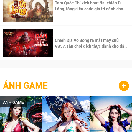
Tam Quốc Chí kích hoạt đại chiến Di
Lăng, tặng siêu code giá trị dành cho
100 độc giả đầu tiên.
Chiến Địa Vô Song ra mắt máy chủ
VS57, sân chơi đích thực dành cho dân
cày
ẢNH GAME
+
ẢNH GAME