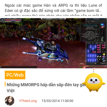
Ngoài cái mác game Hàn và ARPG ra thì liệu Lune of
Eden có gì đặc sắc để xứng với cái tầm “game bom tấn”
mà nhiều game thủ gán ghép cho sản phẩm sắp ra mắt ở
Việt Nam này?
PC/Web
Những MMORPG hấp dẫn sắp đến tay game thủ
Việt
YThienLong
15/03/2014 11:00:00