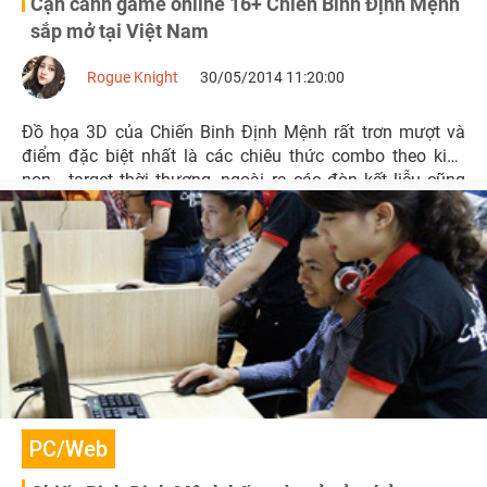
Cận cảnh game online 16+ Chiến Binh Định Mệnh
sắp mở tại Việt Nam
Rogue Knight
30/05/2014 11:20:00
Đồ họa 3D của Chiến Binh Định Mệnh rất trơn mượt và
điểm đặc biệt nhất là các chiêu thức combo theo kiểu
non - target thời thượng, ngoài ra các đòn kết liễu cũng
khá lạ, ấn tượng.
PC/Web