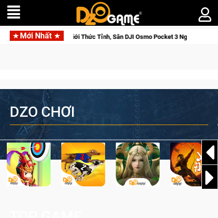
Mới Nhất
ket 3 Ngay Hôm Nay
Medal Hunter: Game bắn súng PvP tọa độ đỉ
DZO CHƠI
TOP GAME