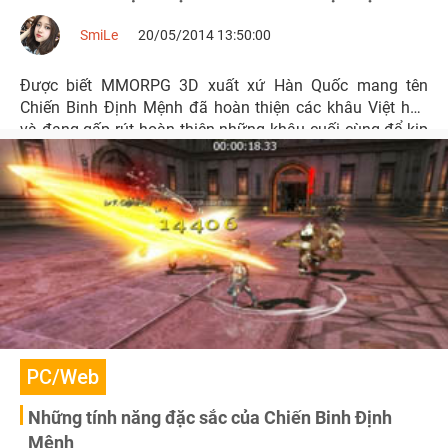
SmiLe
20/05/2014 13:50:00
Được biết MMORPG 3D xuất xứ Hàn Quốc mang tên
Chiến Binh Định Mệnh đã hoàn thiện các khâu Việt hóa
và đang gấp rút hoàn thiện những khâu cuối cùng để kịp
ra mắt game thủ Việt trong tháng 5/2014 này. Đây cũng
là sản phẩm thứ hai sau Huyền Thoại Anh Hùng được
nhà phát hành VNPAY giới thiệu đến game thủ.
PC/Web
Những tính năng đặc sắc của Chiến Binh Định
Mệnh