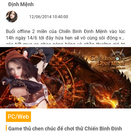
Định Mệnh
12/06/2014 10:40:00
Buổi offline 2 miền của Chiến Binh Định Mệnh vào lúc
14h ngày 14/6 tới đây hứa hẹn sẽ vô cùng sôi động với
các tiết mục ca nhạc nóng bỏng và phần thưởng giá trị
dành cho khách tham dự.
PC/Web
Game thủ chen chúc để chơi thử Chiến Binh Định