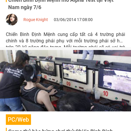
Nam ngày 7/6
Rogue Knight
03/06/2014 17:08:00
Chiến Binh Định Mệnh cung cấp tất cả 4 trường phái
chính và 8 trường phái phụ với mỗi trường phái sở hữu
trên 20 kỹ năng đặc trưng. Mỗi trường phái sẽ có vai trò
nhất định trong PvP, PvE, săn boss…
PC/Web