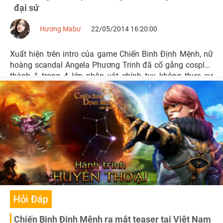
đại sứ
Hương Mabư
22/05/2014 16:20:00
Xuất hiện trên intro của game Chiến Binh Định Mệnh, nữ
hoàng scandal Angela Phương Trinh đã cố gắng cosplay
thành 1 trong 4 lớp nhân vật chính tuy không thực sự
giống với nguyên mẫu.
Hỏi Đáp
Chiến Binh Định Mệnh ra mắt teaser tại Việt Nam